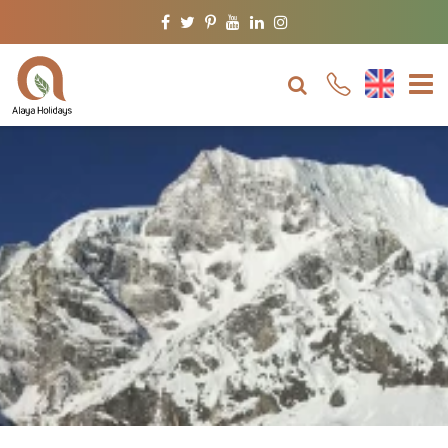
Aperçu
Aperçu de votre 
Facebook
Twitter
Pinterest
Youtube
Linkedin
Instagram
itinéraire