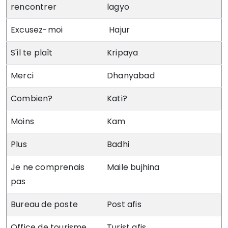
rencontrer
lagyo
Excusez-moi
Hajur
S'il te plaît
Kripaya
Merci
Dhanyabad
Combien?
Kati?
Moins
Kam
Plus
Badhi
Je ne comprenais
Maile bujhina
pas
Bureau de poste
Post afis
Office de tourisme
Turist afis