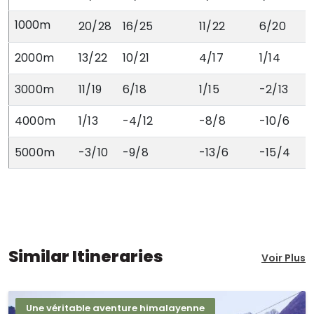
1000m
20/28
16/25
11/22
6/20
2000m
13/22
10/21
4/17
1/14
3000m
11/19
6/18
1/15
-2/13
4000m
1/13
-4/12
-8/8
-10/6
5000m
-3/10
-9/8
-13/6
-15/4
Similar Itineraries
Voir Plus
Une véritable aventure himalayenne